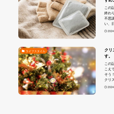
この
終わ
不思
い、日
202
クリ
ライフスタイル
す。
この
こえ
そう
クリス
202