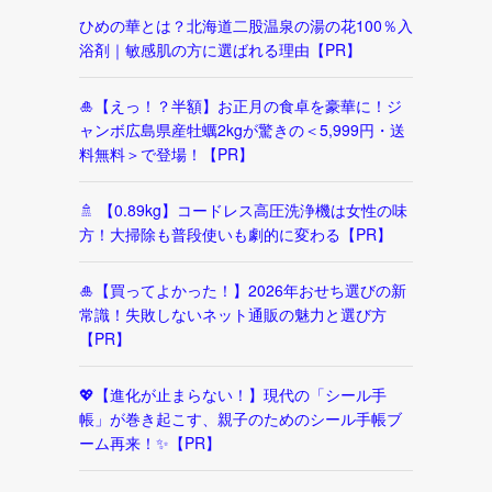
ひめの華とは？北海道二股温泉の湯の花100％入
浴剤｜敏感肌の方に選ばれる理由【PR】
🎍【えっ！？半額】お正月の食卓を豪華に！ジ
ャンボ広島県産牡蠣2kgが驚きの＜5,999円・送
料無料＞で登場！【PR】
🚿 【0.89kg】コードレス高圧洗浄機は女性の味
方！大掃除も普段使いも劇的に変わる【PR】
🎍【買ってよかった！】2026年おせち選びの新
常識！失敗しないネット通販の魅力と選び方
【PR】
💖【進化が止まらない！】現代の「シール手
帳」が巻き起こす、親子のためのシール手帳ブ
ーム再来！✨【PR】