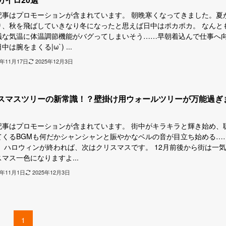
記事はプロモーションが含まれています。 朝晩寒くなってきました。夏
り、秋を飛ばしていきなり冬になったと思えば日中はポカポカ。 なんと
議な気温に体温調節機能がバグってしまいそう……早朝着込んで仕事へ
中は腕をまくる|ω`) ...
4年11月17日
2025年12月3日
スマスツリーの新常識！？壁掛け用ウォールツリーが万能過ぎ
記事はプロモーションが含まれています。 街中がキラキラと輝き始め、
てくるBGMも何だかシャンシャンと賑やかなベルの音が目立ち始める…
！ ハロウィンが終われば、次はクリスマスです。 12月前後から街は一
マス一色になりますよ...
4年11月1日
2025年12月3日
1