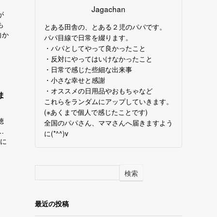
Jagachan
が
も
とある田舎の、とある２児のパパです。
向か
パパ目線で日常を綴ります。
・パパとしてやって良かったこと
・反対にやってはいけなかったこと
・日常で感じた些細な出来事
・小さな幸せと感謝
・オススメの日用品やおもちゃなど
ま
これらをランダムにアップしていきます。
(※あくまで個人で感じたことです)
聴
全国のパパさん、ママさんへ届きますよう
…
に(*^^)v
気に
検索
最近の投稿