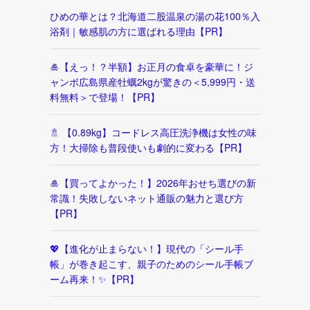
ひめの華とは？北海道二股温泉の湯の花100％入
浴剤｜敏感肌の方に選ばれる理由【PR】
🎍【えっ！？半額】お正月の食卓を豪華に！ジ
ャンボ広島県産牡蠣2kgが驚きの＜5,999円・送
料無料＞で登場！【PR】
🚿 【0.89kg】コードレス高圧洗浄機は女性の味
方！大掃除も普段使いも劇的に変わる【PR】
🎍【買ってよかった！】2026年おせち選びの新
常識！失敗しないネット通販の魅力と選び方
【PR】
💖【進化が止まらない！】現代の「シール手
帳」が巻き起こす、親子のためのシール手帳ブ
ーム再来！✨【PR】